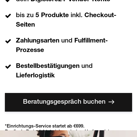
bis zu
5 Produkte
inkl.
Checkout-
Seiten
Zahlungsarten
und
Fulfillment-
Prozesse
Bestellbestätigungen
und
Lieferlogistik
Beratungsgespräch buchen
*Einrichtungs-Service startet ab €699.
Der finale Preis richtet sich nach dem Umfang deines